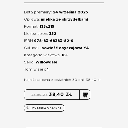
Data premiery:
24 września 2025
Oprawa:
miękka ze skrzydełkami
Format:
135x215
Liczba stron:
352
ISBN
978-83-68383-82-9
Gatunek:
powieść obyczajowa YA
Kategoria wiekowa:
16+
Seria:
Willowdale
Tom w serii:
1
Najniższa cena z ostatnich 30 dni: 38,40 zł
38,40 ZŁ
54,90 ZŁ
POBIERZ OKŁADKĘ