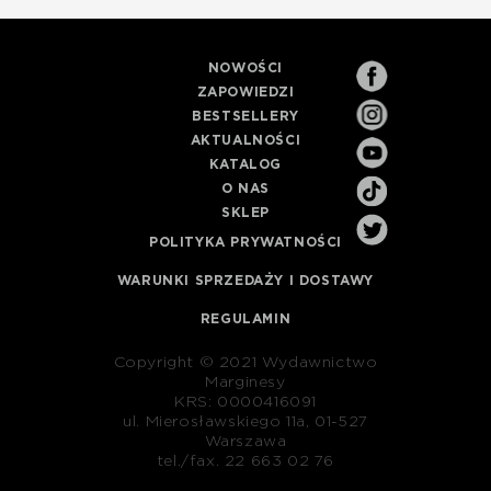
NOWOŚCI
ZAPOWIEDZI
BESTSELLERY
AKTUALNOŚCI
KATALOG
O NAS
SKLEP
POLITYKA PRYWATNOŚCI
WARUNKI SPRZEDAŻY I DOSTAWY
REGULAMIN
Copyright © 2021 Wydawnictwo
Marginesy
KRS: 0000416091
ul. Mierosławskiego 11a, 01-527
Warszawa
tel./fax. 22 663 02 76