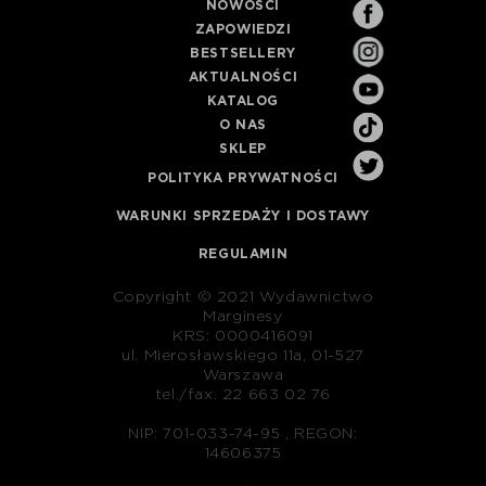
NOWOŚCI
ZAPOWIEDZI
BESTSELLERY
AKTUALNOŚCI
KATALOG
O NAS
SKLEP
POLITYKA PRYWATNOŚCI
WARUNKI SPRZEDAŻY I DOSTAWY
REGULAMIN
Copyright © 2021 Wydawnictwo
Marginesy
KRS: 0000416091
ul. Mierosławskiego 11a, 01-527
Warszawa
tel./fax. 22 663 02 76
NIP: 701-033-74-95 , REGON:
14606375