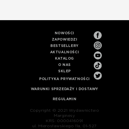
NOWOŚCI
ZAPOWIEDZI
BESTSELLERY
AKTUALNOŚCI
KATALOG
O NAS
SKLEP
POLITYKA PRYWATNOŚCI
WARUNKI SPRZEDAŻY I DOSTAWY
REGULAMIN
Copyright © 2021 Wydawnictwo
Marginesy
KRS: 0000416091
ul. Mierosławskiego 11a, 01-527