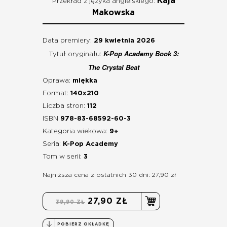
Kaja
Przekład z języka angielskiego:
Makowska
Data premiery:
29 kwietnia 2026
K-Pop Academy Book 3:
Tytuł oryginału:
The Crystal Beat
Oprawa:
miękka
Format:
140x210
Liczba stron:
112
ISBN
978-83-68592-60-3
Kategoria wiekowa:
9+
Seria:
K-Pop Academy
Tom w serii:
3
Najniższa cena z ostatnich 30 dni: 27,90 zł
27,90 ZŁ
39,90 ZŁ
POBIERZ OKŁADKĘ