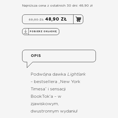
Najniższa cena z ostatnich 30 dni: 48,90 zł
48,90 ZŁ
69,90 ZŁ
POBIERZ OKŁADKĘ
OPIS
Podwójna dawka
Lightlark
– bestsellera „New York
Timesa” i sensacji
BookTok'a – w
zjawiskowym,
dwustronnym wydaniu!