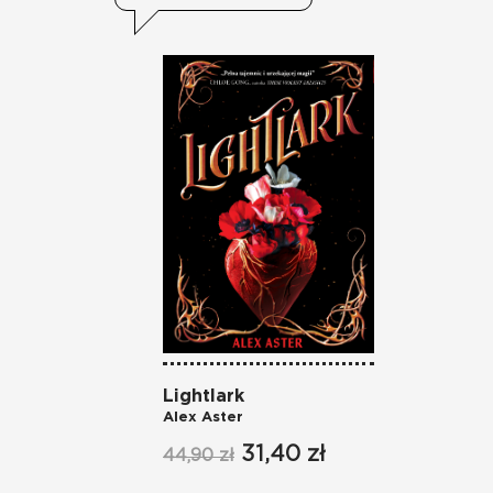
Lightlark
Alex Aster
31,40 zł
44,90 zł