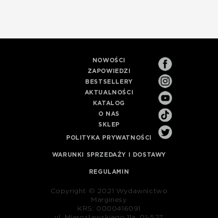
NOWOŚCI
ZAPOWIEDZI
BESTSELLERY
AKTUALNOŚCI
KATALOG
O NAS
SKLEP
POLITYKA PRYWATNOŚCI
WARUNKI SPRZEDAŻY I DOSTAWY
REGULAMIN
Copyright © 2021 Wydawnictwo
Marginesy
KRS: 0000416091
ul. Mierosławskiego 11a, 01-527