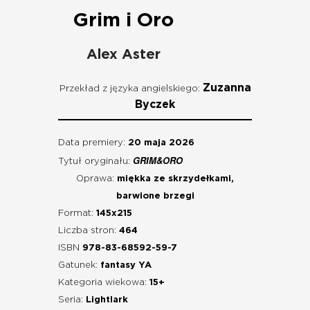
Grim i Oro
Alex Aster
Zuzanna
Przekład z języka angielskiego:
Byczek
Data premiery:
20 maja 2026
GRIM&ORO
Tytuł oryginału:
Oprawa:
miękka ze skrzydełkami,
barwione brzegi
Format:
145x215
Liczba stron:
464
ISBN
978-83-68592-59-7
Gatunek:
fantasy YA
Kategoria wiekowa:
15+
Seria:
Lightlark