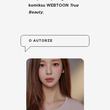
komiksu WEBTOON
True
Beauty
.
O AUTORZE