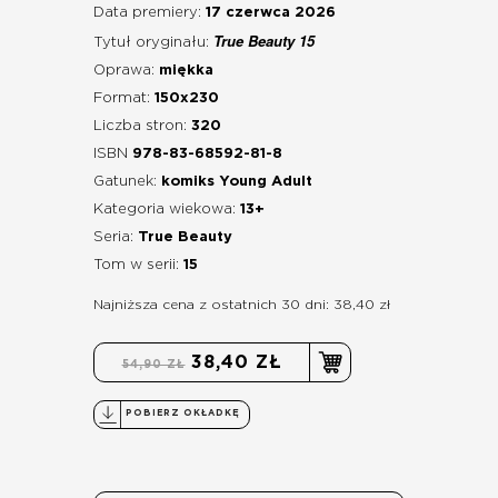
Data premiery:
17 czerwca 2026
True Beauty 15
Tytuł oryginału:
Oprawa:
miękka
Format:
150x230
Liczba stron:
320
ISBN
978-83-68592-81-8
Gatunek:
komiks Young Adult
Kategoria wiekowa:
13+
Seria:
True Beauty
Tom w serii:
15
Najniższa cena z ostatnich 30 dni: 38,40 zł
38,40 ZŁ
54,90 ZŁ
POBIERZ OKŁADKĘ