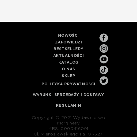
NOWOŚCI
ZAPOWIEDZI
BESTSELLERY
AKTUALNOŚCI
KATALOG
O NAS
SKLEP
POLITYKA PRYWATNOŚCI
WARUNKI SPRZEDAŻY I DOSTAWY
REGULAMIN
Copyright © 2021 Wydawnictwo
Marginesy
KRS: 0000416091
ul. Mierosławskiego 11a, 01-527