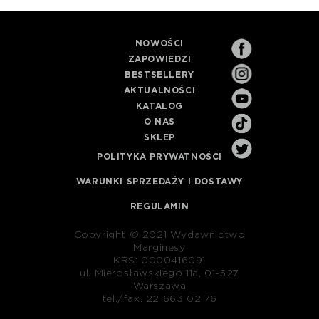
NOWOŚCI
ZAPOWIEDZI
BESTSELLERY
AKTUALNOŚCI
KATALOG
O NAS
SKLEP
POLITYKA PRYWATNOŚCI
WARUNKI SPRZEDAŻY I DOSTAWY
REGULAMIN
Copyright © 2021 Wydawnictwo
Marginesy
KRS: 0000416091
ul. Mierosławskiego 11a, 01-527
Warszawa
tel./fax. 22 663 02 76