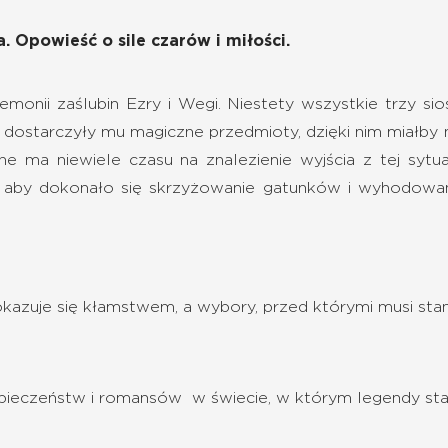
 Opowieść o sile czarów i miłości.
onii zaślubin Ezry i Wegi. Niestety wszystkie trzy s
 dostarczyły mu magiczne przedmioty, dzięki nim miałby
e ma niewiele czasu na znalezienie wyjścia z tej sytuacji
 aby dokonało się skrzyżowanie gatunków i wyhodowanie
kazuje się kłamstwem, a wybory, przed którymi musi staną
ieczeństw i romansów w świecie, w którym legendy stały