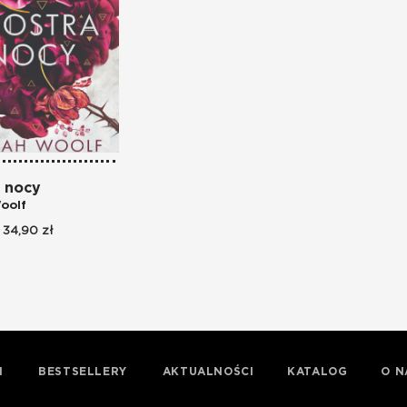
a nocy
oolf
34,90 zł
I
BESTSELLERY
AKTUALNOŚCI
KATALOG
O N