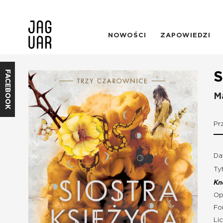
NOWOŚCI
ZAPOWIEDZI
FACEBOOK
S
M
Pr
Da
Ty
Kn
Op
Fo
Li