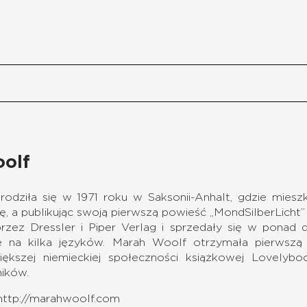
olf
rodziła się w 1971 roku w Saksonii-Anhalt, gdzie miesz
ykę, a publikując swoją pierwszą powieść „MondSilberLicht” 
zez Dressler i Piper Verlag i sprzedały się w ponad 
e na kilka języków. Marah Woolf otrzymała pierwszą 
większej niemieckiej społeczności książkowej Lovelyboo
ników.
http://marahwoolf.com