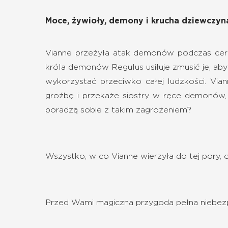
Moce, żywioły, demony i krucha dziewczyna.
Vianne przeżyła atak demonów podczas cerem
króla demonów Regulus usiłuje zmusić je, aby
wykorzystać przeciwko całej ludzkości. Viann
groźbę i przekaże siostry w ręce demonów,
poradzą sobie z takim zagrożeniem?
Wszystko, w co Vianne wierzyła do tej pory, o
Przed Wami magiczna przygoda pełna niebezp