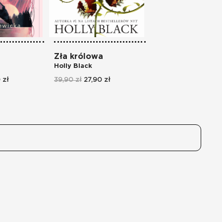
Zła królowa
Siostra księżyca
Holly Black
Marah Woolf
 zł
39,90 zł
27,90 zł
42,90 zł
30,00 zł