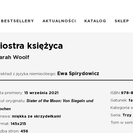
BESTSELLERY
AKTUALNOŚCI
KATALOG
SKLEP
iostra księżyca
arah Woolf
Ewa Spirydowicz
zekład z języka niemieckiego:
ta premiery:
15 września 2021
ISBN
978-8
Sister of the Moon: Von Siegeln und
Gatunek:
fa
tuł oryginału:
ochen
Kategoria 
Seria:
Trzy
rawa:
miękka ze skrzydełkami
Tom w serii
rmat:
145x215
czba stron:
456