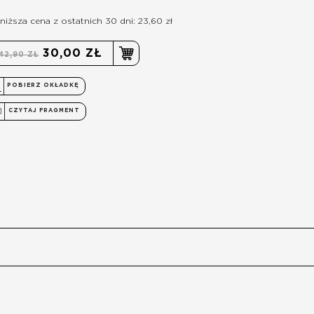
niższa cena z ostatnich 30 dni: 23,60 zł
30,00 ZŁ
42,90 ZŁ
POBIERZ OKŁADKĘ
CZYTAJ FRAGMENT