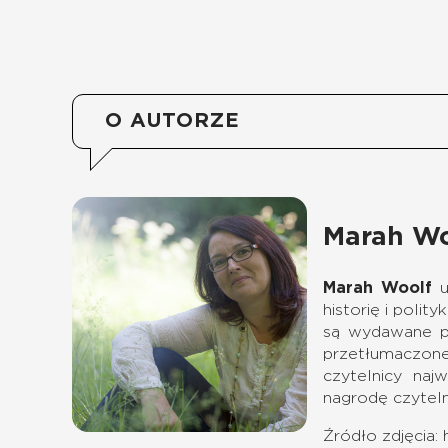
O AUTORZE
Marah Wo
Marah Woolf
u
historię i polit
są wydawane pr
przetłumaczon
czytelnicy naj
nagrodę czytel
Źródło zdjęcia: