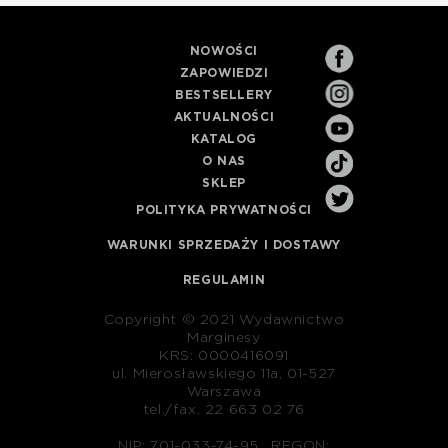
NOWOŚCI
ZAPOWIEDZI
BESTSELLERY
AKTUALNOŚCI
KATALOG
O NAS
SKLEP
POLITYKA PRYWATNOŚCI
WARUNKI SPRZEDAŻY I DOSTAWY
REGULAMIN
Copyright © 2021 Wydawnictwo
Marginesy
KRS: 0000416091
ul. Mierosławskiego 11a, 01-527
Warszawa
tel./fax. 22 663 02 76
NIP: 701-033-74-95 , REGON: