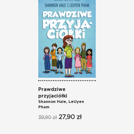
Prawdziwe
Najl
Shann
przyjaciółki
Pham
Shannon Hale
,
LeUyen
Pham
34,90
27,90 zł
39,90 zł