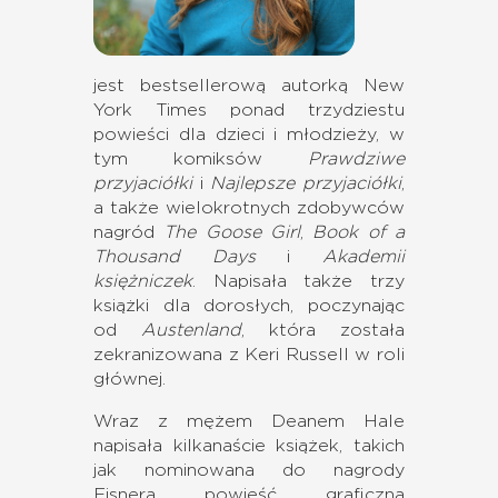
jest bestsellerową autorką New
York Times ponad trzydziestu
powieści dla dzieci i młodzieży, w
tym komiksów
Prawdziwe
przyjaciółki
i
Najlepsze przyjaciółki
,
a także wielokrotnych zdobywców
nagród
The Goose Girl
,
Book of a
Thousand Days
i
Akademii
księżniczek
.
Napisała także trzy
książki dla dorosłych, poczynając
od
Austenland
, która została
zekranizowana z Keri Russell w roli
głównej.
Wraz z mężem Deanem Hale
napisała kilkanaście książek, takich
jak nominowana do nagrody
Eisnera powieść graficzna