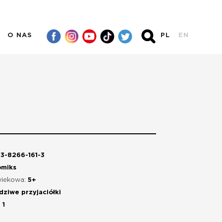
O NAS
PL
EN
3-8266-161-3
omiks
wiekowa:
5+
dziwe przyjaciółki
:
1