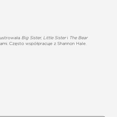
ilustrowała
Big Sister, Little Sister
i
The Bear
azkami. Często współpracuje z
Shannon Hale.