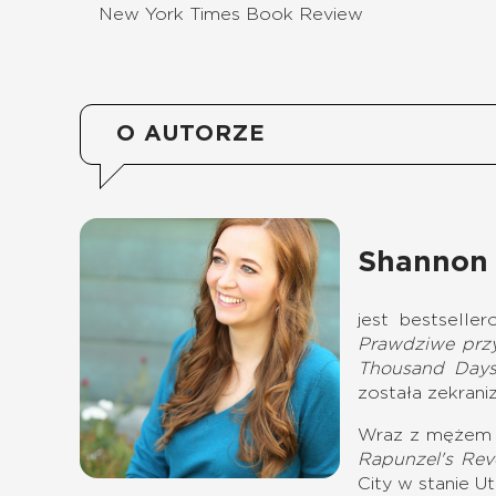
New York Times Book Review
O AUTORZE
Shannon 
jest bestselle
Prawdziwe przy
Thousand Day
została zekrani
Wraz z mężem D
Rapunzel's Re
City w stanie Ut