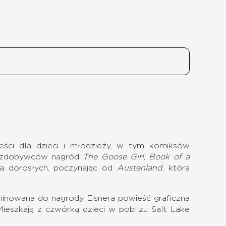
eści dla dzieci i młodzieży, w tym komiksów
ch zdobywców nagród
The Goose Girl
,
Book of a
dla dorosłych, poczynając od
Austenland
, która
minowana do nagrody Eisnera powieść graficzna
Mieszkają z czwórką dzieci w pobliżu Salt Lake