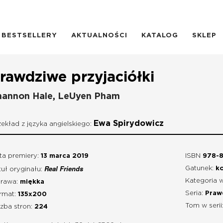
BESTSELLERY
AKTUALNOŚCI
KATALOG
SKLEP
rawdziwe przyjaciółki
hannon Hale
,
LeUyen Pham
Ewa Spirydowicz
zekład z języka angielskiego:
ta premiery:
13 marca 2019
ISBN
978-8
Real Friends
Gatunek:
k
tuł oryginału:
Kategoria 
rawa:
miękka
Seria:
Praw
rmat:
135x200
Tom w serii
czba stron:
224