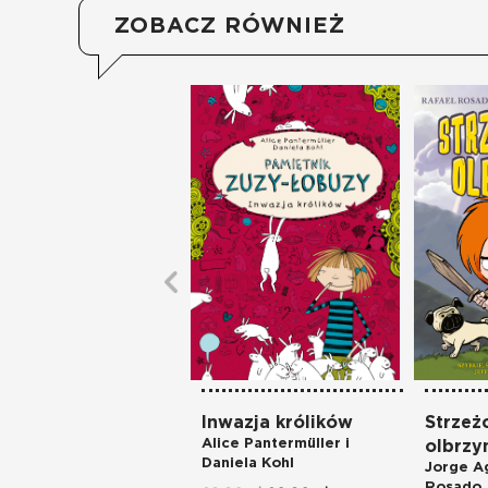
ZOBACZ RÓWNIEŻ
Inwazja królików
Strzeżc
Alice Pantermüller i
olbrzy
Daniela Kohl
Jorge Ag
Rosado