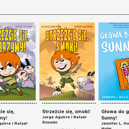
ie się,
Strzeżcie się, smoki!
Głowa do g
Jorge Aguirre i Rafael
my!
Sunny!
Rosado
uirre i Rafael
Jennifer L. H
Holm