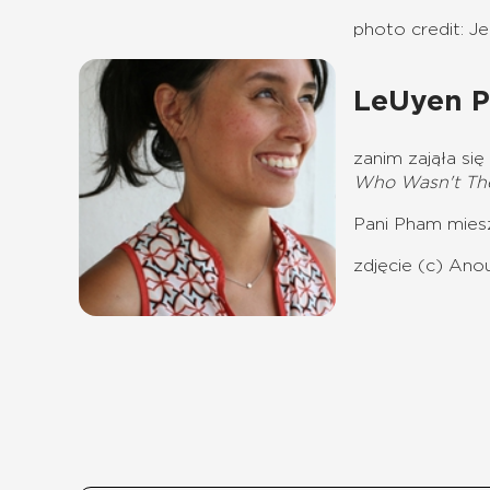
photo credit: J
LeUyen 
zanim zająła się
Who Wasn't Th
Pani Pham mies
zdjęcie (c)
Anou