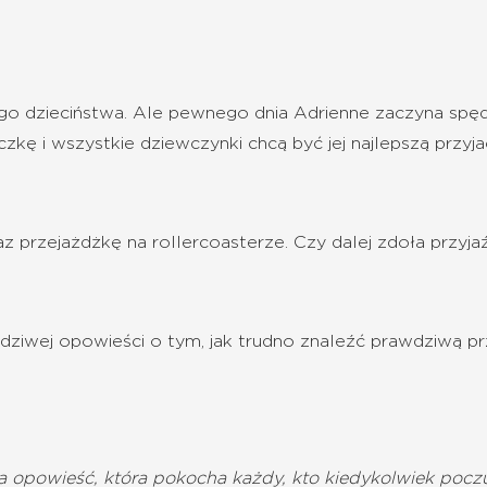
…
go dzieciństwa. Ale pewnego dnia Adrienne zaczyna spędz
zkę i wszystkie dziewczynki chcą być jej najlepszą przyja
 przejażdżkę na rollercoasterze. Czy dalej zdoła przyjaź
ziwej opowieści o tym, jak trudno znaleźć prawdziwą prz
a opowieść, która pokocha każdy, kto kiedykolwiek poczu