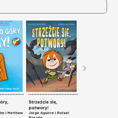
óry,
Strzeżcie się,
Trzymaj się, Sun
Jennifer L. Holm i 
potwory!
Holm
olm i Matthew
Jorge Aguirre i Rafael
Rosado