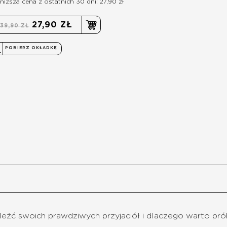
niższa cena z ostatnich 30 dni: 27,90 zł
27,90 ZŁ
39,90 ZŁ
POBIERZ OKŁADKĘ
aleźć swoich prawdziwych przyjaciół i dlaczego warto pr