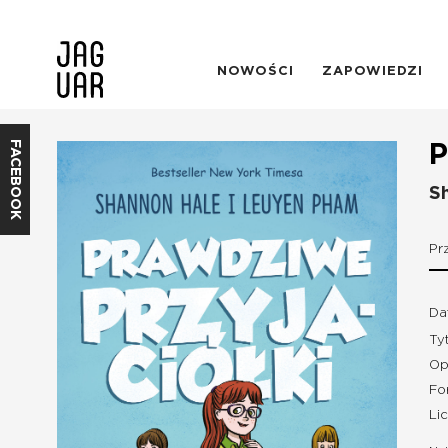
NOWOŚCI
ZAPOWIEDZI
FACEBOOK
P
S
Pr
Da
Ty
Op
Fo
Li