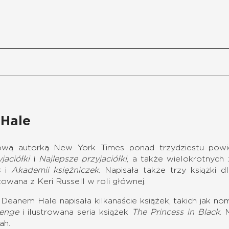
Hale
rową autorką New York Times ponad trzydziestu powi
jaciółki
i
Najlepsze przyjaciółki
, a także wielokrotny
s
i
Akademii księżniczek
.
Napisała także trzy książki 
zowana z Keri Russell w roli głównej.
eanem Hale napisała kilkanaście książek, takich jak no
venge
i ilustrowana seria książek
The Princess in Black
.
ah.