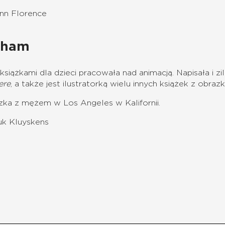
enn Florence
Pham
 książkami dla dzieci pracowała nad animacją.
Napisała i z
ere
, a także jest ilustratorką wielu innych książek z obr
zka z mężem w Los Angeles w Kalifornii.
k Kluyskens