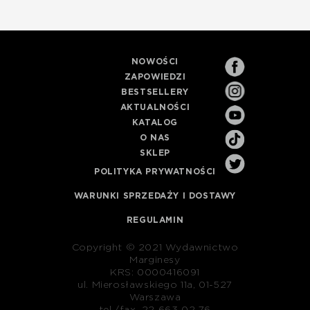
NOWOŚCI
ZAPOWIEDZI
BESTSELLERY
AKTUALNOŚCI
KATALOG
O NAS
SKLEP
POLITYKA PRYWATNOŚCI
WARUNKI SPRZEDAŻY I DOSTAWY
REGULAMIN
Copyright © 2021 Wydawnictwo
Marginesy
KRS: 0000416091
ul. Mierosławskiego 11a, 01-527
Warszawa
tel./fax. 22 663 02 76