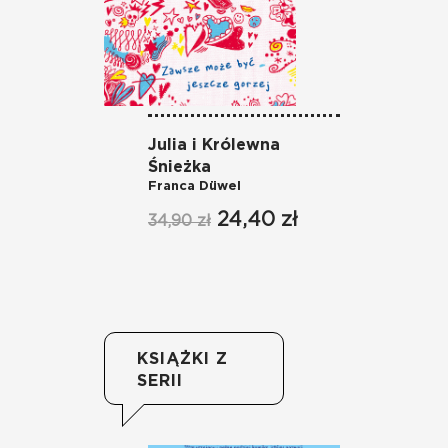
Julia i Królewna
Ni
Śnieżka
na
Franca Düwel
Isl
24,40 zł
34,90 zł
19
KSIĄŻKI Z
SERII