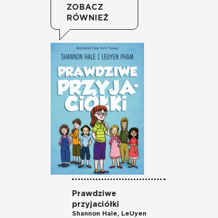
ZOBACZ
RÓWNIEŻ
Prawdziwe
Os
przyjaciółki
Zi
Shannon Hale
,
LeUyen
z