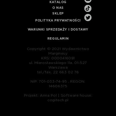
KATALOG
O NAS
SKLEP
POLITYKA PRYWATNOŚCI
WARUNKI SPRZEDAŻY I DOSTAWY
REGULAMIN
Copyright © 2021 Wydawnictwo
Marginesy
KRS: 0000416091
ul. Mierosławskiego 11a, 01-527
Warszawa
tel./fax. 22 663 02 76
NIP: 701-033-74-95 , REGON:
14606375
Projekt: Anna Pol |
Software house:
cogitech.pl