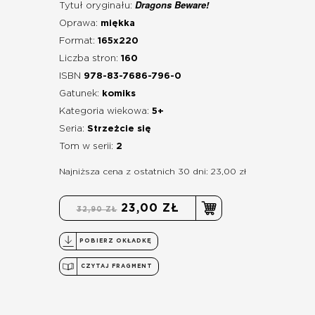
Dragons Beware!
Tytuł oryginału:
Oprawa:
miękka
Format:
165x220
Liczba stron:
160
ISBN
978-83-7686-796-0
Gatunek:
komiks
Kategoria wiekowa:
5+
Seria:
Strzeżcie się
Tom w serii:
2
Najniższa cena z ostatnich 30 dni: 23,00 zł
23,00 ZŁ
32,90 ZŁ
POBIERZ OKŁADKĘ
CZYTAJ FRAGMENT