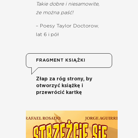
Takie dobre i niesamowite,
że można paść!
– Poesy Taylor Doctorow,
lat 6 i pół
FRAGMENT KSIĄŻKI
Złap za róg strony, by
otworzyć książkę i
przewrócić kartkę