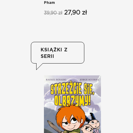
Pham
Ma
27,90 zł
39,90 zł
32
KSIĄŻKI Z
SERII