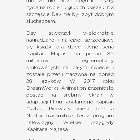
mu, że nie może spędzić reszty
życia na robieniu głupich książek. Na
szczęście Dav nie był zbyt dobrym
słuchaczem.
Dav stworzył wielokrotnie
nagradzane i najlepiej sprzedające
się książki dla dzieci. Jego seria
Kapitan Majtas ma ponad 80
milionów egzemplarzy
drukowanych na całym świecie i
została przetłumaczona na ponad
28 języków. W 2017 roku
DreamWorks Animation przeniosło
postać na srebrny ekran w
adaptacji filmu fabularnego Kapitan
Majtas: Pierwszy wielki film a
Netflix transmituje teraz program
telewizyjny Wielkie przygody
Kapitana Majtasa.