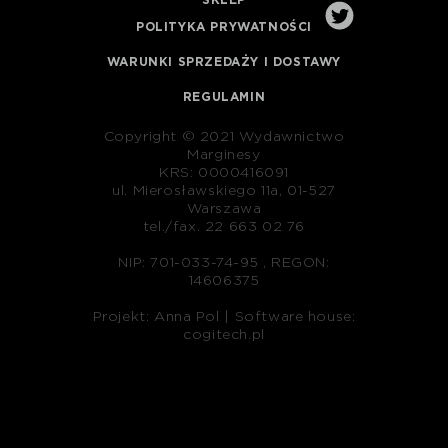
POLITYKA PRYWATNOŚCI
WARUNKI SPRZEDAŻY I DOSTAWY
REGULAMIN
Copyright © 2021 Wydawnictwo
Marginesy
KRS: 0000416091
ul. Mierosławskiego 11a, 01-527
Warszawa
tel./fax. 22 663 02 76
NIP: 701-033-74-95 , REGON:
14606375
Projekt: Anna Pol |
Software house:
cogitech.pl