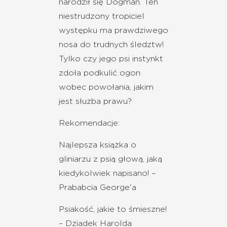
narodził się Dogman. Ten
niestrudzony tropiciel
występku ma prawdziwego
nosa do trudnych śledztw!
Tylko czy jego psi instynkt
zdoła podkulić ogon
wobec powołania, jakim
jest służba prawu?
Rekomendacje:
Najlepsza książka o
gliniarzu z psią głową, jaką
kiedykolwiek napisano! –
Prababcia George'a
Psiakość, jakie to śmieszne!
– Dziadek Harolda