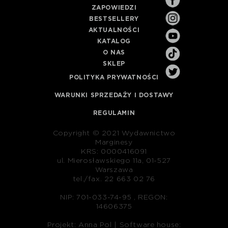
ZAPOWIEDZI
BESTSELLERY
AKTUALNOŚCI
KATALOG
O NAS
SKLEP
POLITYKA PRYWATNOŚCI
WARUNKI SPRZEDAŻY I DOSTAWY
REGULAMIN
Copyright © 2021 Wydawnictwo
Marginesy
KRS: 0000416091
ul. Mierosławskiego 11a, 01-527
Warszawa
tel./fax. 22 663 02 76
NIP: 701-033-74-95 , REGON:
14606375
Projekt: Anna Pol |
Software house: