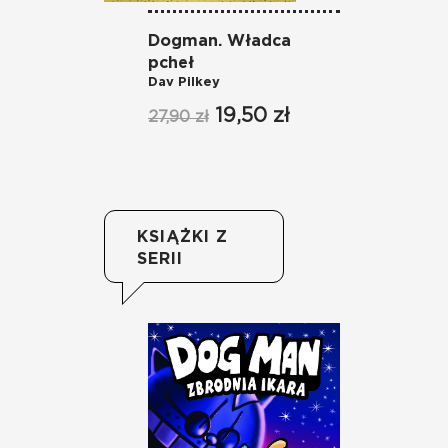
Dogman. Władca
Do
Da
pcheł
Dav Pilkey
27
19,50 zł
27,90 zł
KSIĄŻKI Z
SERII