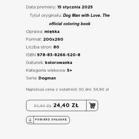
Data premiery:
15 stycznia 2025
Dog Man with Love. The
Tytuł oryginału:
official coloring book
Oprawa:
miękka
Format:
200x260
Liczba stron:
80
ISBN
978-83-8266-520-8
Gatunek:
kolorowanka
Kategoria wiekowa:
5+
Seria:
Dogman
Najniższa cena z ostatnich 30 dni: 34,90 zł
24,40 ZŁ
34,90 ZŁ
POBIERZ OKŁADKĘ