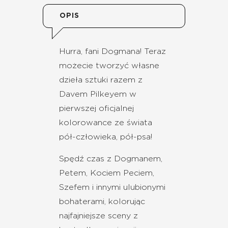
OPIS
Hurra, fani Dogmana! Teraz
możecie tworzyć własne
dzieła sztuki razem z
Davem Pilkeyem w
pierwszej oficjalnej
kolorowance ze świata
pół-człowieka, pół-psa!
Spędź czas z Dogmanem,
Petem, Kociem Peciem,
Szefem i innymi ulubionymi
bohaterami, kolorując
najfajniejsze sceny z