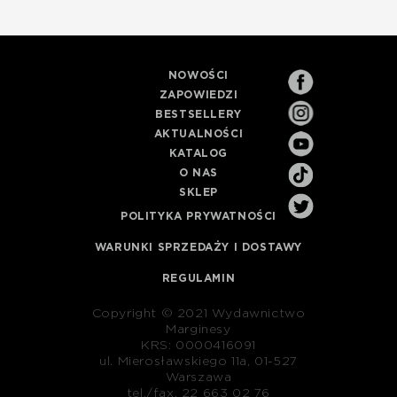
NOWOŚCI
ZAPOWIEDZI
BESTSELLERY
AKTUALNOŚCI
KATALOG
O NAS
SKLEP
POLITYKA PRYWATNOŚCI
WARUNKI SPRZEDAŻY I DOSTAWY
REGULAMIN
Copyright © 2021 Wydawnictwo
Marginesy
KRS: 0000416091
ul. Mierosławskiego 11a, 01-527
Warszawa
tel./fax. 22 663 02 76