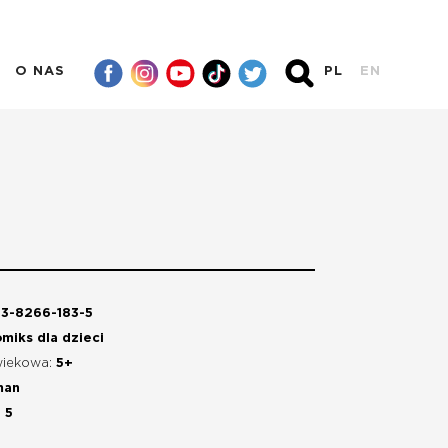
O NAS
PL
EN
3-8266-183-5
miks dla dzieci
wiekowa:
5+
man
:
5