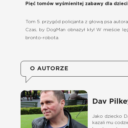
Pięć tomów wyśmienitej zabawy dla dziec
Tom 5. przygód policjanta z głową psa autora 
Czas, by DogMan obnażył kły! W mieście lęgną
bronto-robota.
O AUTORZE
Dav Pilke
Jako dziecko Da
kazali mu codzi