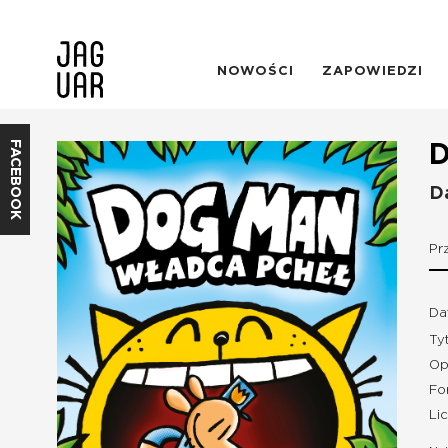
NOWOŚCI
ZAPOWIEDZI
FACEBOOK
D
D
Pr
Da
Ty
Op
Fo
Li