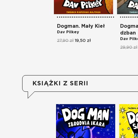
Dogman. Mały Kieł
Dogman
Dav Pilkey
dzban
Dav Pilk
27,90 zł
19,50 zł
29,90 zł
KSIĄŻKI Z SERII