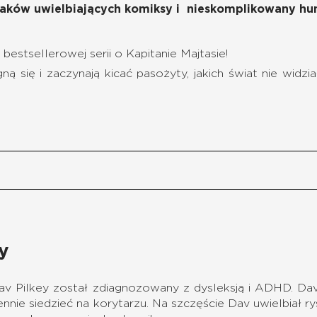
iaków uwielbiających komiksy i nieskomplikowany hu
bestsellerowej serii o Kapitanie Majtasie!
 się i zaczynają kicać pasożyty, jakich świat nie widzia
y
v Pilkey został zdiagnozowany z dysleksją i ADHD. Dav b
ennie siedzieć na korytarzu. Na szczęście Dav uwielbiał r