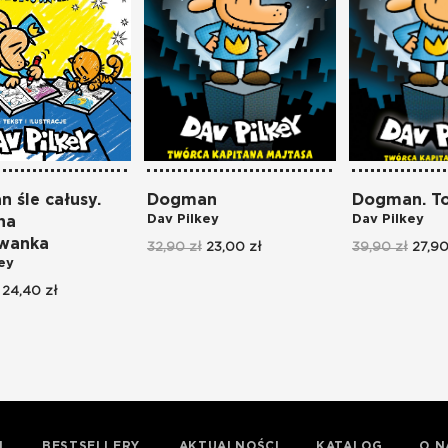
 śle całusy.
Dogman
Dogman. T
Dav Pilkey
Dav Pilkey
na
owanka
32,90 zł
23,00 zł
39,90 zł
27,90
ey
24,40 zł
I
BESTSELLERY
AKTUALNOŚCI
KATALOG
O N