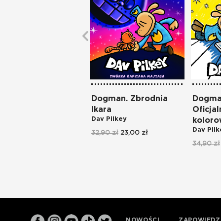
Dogman. Zbrodnia
Dogman
Ikara
Oficjal
Dav Pilkey
kolor
Dav Pilk
32,90 zł
23,00 zł
34,90 zł
NOWOŚCI
ZAPOWIEDZ