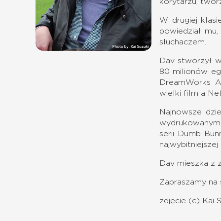
korytarzu, twor
W drugiej klasi
powiedział mu,
słuchaczem.
Dav stworzył wi
80 milionów eg
DreamWorks Ani
wielki film a N
Najnowsze dzi
wydrukowanymi n
serii Dumb Bun
najwybitniejszej
Dav mieszka z 
Zapraszamy na 
zdjęcie (c) Kai 