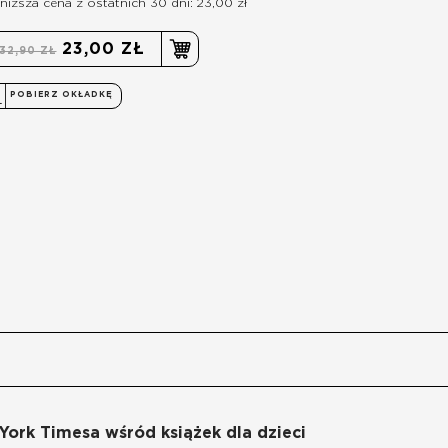
niższa cena z ostatnich 30 dni: 23,00 zł
23,00 ZŁ
32,90 ZŁ
POBIERZ OKŁADKĘ
York Timesa wśród książek dla dzieci