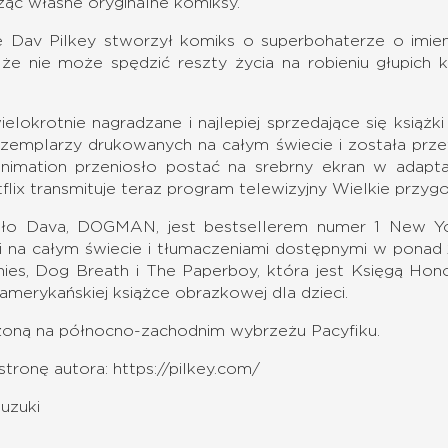
ząc własne oryginalne komiksy.
e Dav Pilkey stworzył komiks o superbohaterze o imien
 że nie może spędzić reszty życia na robieniu głupich 
elokrotnie nagradzane i najlepiej sprzedające się książk
zemplarzy drukowanych na całym świecie i została prz
mation przeniosło postać na srebrny ekran w adaptacj
etflix transmituje teraz program telewizyjny Wielkie przyg
eło Dava, DOGMAN, jest bestsellerem numer 1 New Yo
a całym świecie i tłumaczeniami dostępnymi w ponad 21
nies, Dog Breath i The Paperboy, która jest Księgą Ho
 amerykańskiej książce obrazkowej dla dzieci.
żoną na północno-zachodnim wybrzeżu Pacyfiku.
stronę autora:
https://pilkey.com/
Suzuki