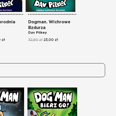
brodnia
Dogman. Wichrowe
Dogman
Dav Pilkey
Bzdurza
Dav Pilkey
32,90 zł
23,00 zł
 zł
32,90 zł
23,00 zł