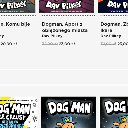
. Komu bije
Dogman. Aport z
Dogman. Z
oblężonego miasta
Ikara
ey
Dav Pilkey
Dav Pilkey
20,90 zł
32,90 zł
23,00 zł
32,90 zł
23,00