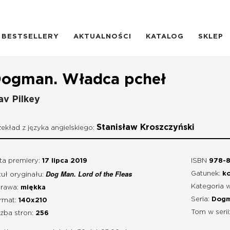
BESTSELLERY
AKTUALNOŚCI
KATALOG
SKLEP
ogman. Władca pcheł
av Pilkey
Stanisław Kroszczyński
zekład z języka angielskiego:
ta premiery:
17 lipca 2019
ISBN
978-8
Dog Man. Lord of the Fleas
Gatunek:
ko
tuł oryginału:
Kategoria 
rawa:
miękka
Seria:
Dog
rmat:
140x210
Tom w serii
czba stron:
256