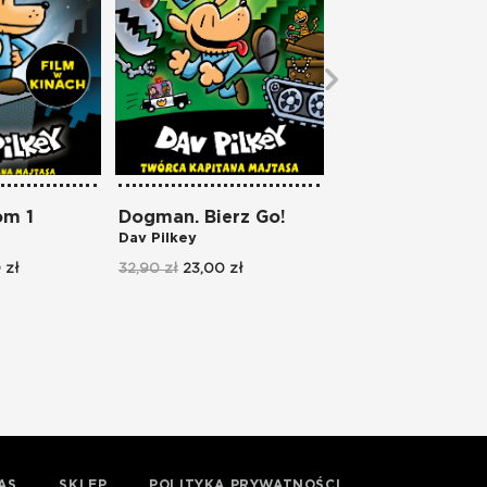
om 1
Dogman. Bierz Go!
Dogman. Opowi
Dav Pilkey
dwóch kotach
Dav Pilkey
 zł
32,90 zł
23,00 zł
32,90 zł
23,00 zł
AS
SKLEP
POLITYKA PRYWATNOŚCI